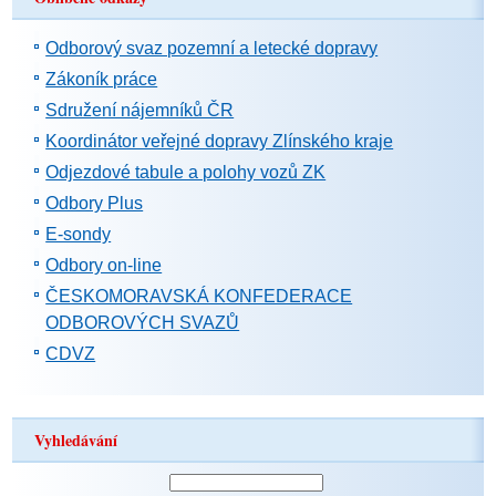
Odborový svaz pozemní a letecké dopravy
Zákoník práce
Sdružení nájemníků ČR
Koordinátor veřejné dopravy Zlínského kraje
Odjezdové tabule a polohy vozů ZK
Odbory Plus
E-sondy
Odbory on-line
ČESKOMORAVSKÁ KONFEDERACE
ODBOROVÝCH SVAZŮ
CDVZ
Vyhledávání