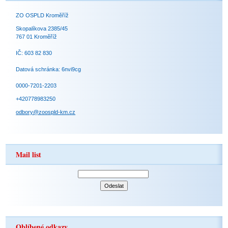
ZO OSPLD Kroměříž
Skopalíkova 2385/45
767 01 Kroměříž
IČ: 603 82 830
Datová schránka: 6nvi9cg
0000-7201-2203
+420778983250
odbory@zoospld-km.cz
Mail list
Oblíbené odkazy