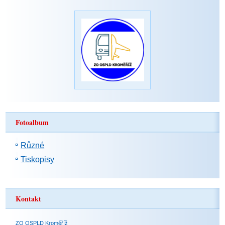
Fotoalbum
Různé
Tiskopisy
Kontakt
ZO OSPLD Kroměříž