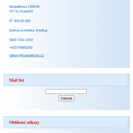
Skopalíkova 2385/45
767 01 Kroměříž
IČ: 603 82 830
Datová schránka: 6nvi9cg
0000-7201-2203
+420778983250
odbory@zoospld-km.cz
Mail list
Oblíbené odkazy