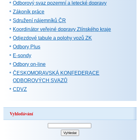
Odborový svaz pozemní a letecké dopravy
Zákoník práce
Sdružení nájemníků ČR
Koordinátor veřejné dopravy Zlínského kraje
Odjezdové tabule a polohy vozů ZK
Odbory Plus
E-sondy
Odbory on-line
ČESKOMORAVSKÁ KONFEDERACE
ODBOROVÝCH SVAZŮ
CDVZ
Vyhledávání