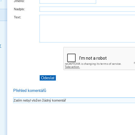
Jméno:
Nadpis:
Text:
T
Přehled komentářů
Zatím nebyl vložen žádný komentář