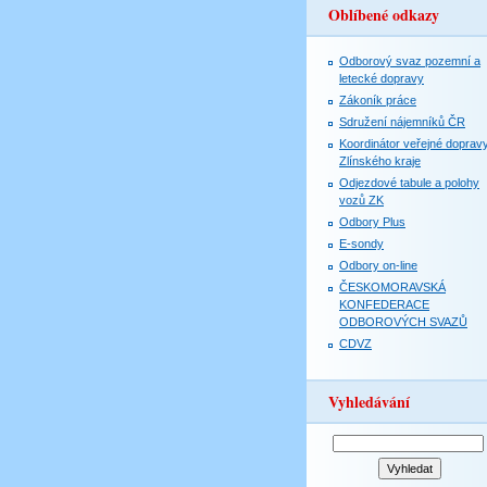
Oblíbené odkazy
Odborový svaz pozemní a
letecké dopravy
Zákoník práce
Sdružení nájemníků ČR
Koordinátor veřejné doprav
Zlínského kraje
Odjezdové tabule a polohy
vozů ZK
Odbory Plus
E-sondy
Odbory on-line
ČESKOMORAVSKÁ
KONFEDERACE
ODBOROVÝCH SVAZŮ
CDVZ
Vyhledávání