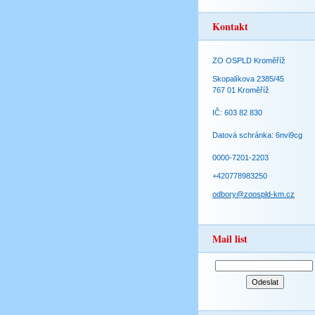
Kontakt
ZO OSPLD Kroměříž
Skopalíkova 2385/45
767 01 Kroměříž
IČ: 603 82 830
Datová schránka: 6nvi9cg
0000-7201-2203
+420778983250
odbory@zoospld-km.cz
Mail list