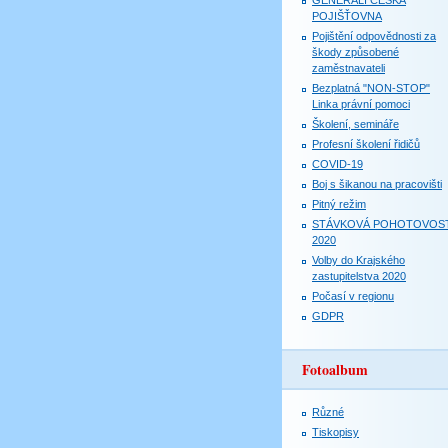
GENERALI ČESKÁ
POJIŠŤOVNA
Pojištění odpovědnosti za
škody způsobené
zaměstnavateli
Bezplatná "NON-STOP"
Linka právní pomoci
Školení, semináře
Profesní školení řidičů
COVID-19
Boj s šikanou na pracovišti
Pitný režim
STÁVKOVÁ POHOTOVOS
2020
Volby do Krajského
zastupitelstva 2020
Počasí v regionu
GDPR
Fotoalbum
Různé
Tiskopisy