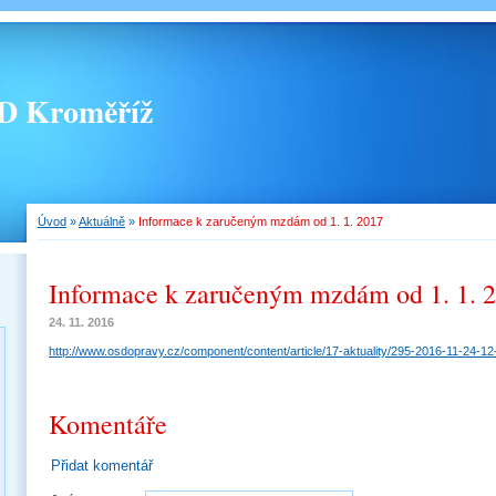
 Kroměříž
Úvod
»
Aktuálně
»
Informace k zaručeným mzdám od 1. 1. 2017
Informace k zaručeným mzdám od 1. 1. 
24. 11. 2016
http://www.osdopravy.cz/component/content/article/17-aktuality/295-2016-11-24-12
Komentáře
Přidat komentář