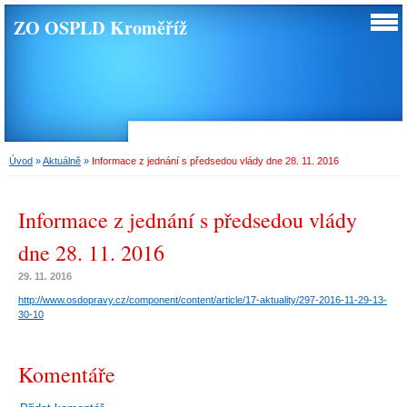
ZO OSPLD Kroměříž
Úvod
»
Aktuálně
»
Informace z jednání s předsedou vlády dne 28. 11. 2016
Informace z jednání s předsedou vlády
dne 28. 11. 2016
29. 11. 2016
http://www.osdopravy.cz/component/content/article/17-aktuality/297-2016-11-29-13-
30-10
Komentáře