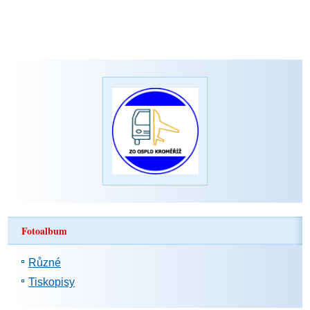
Fotoalbum
Různé
Tiskopisy