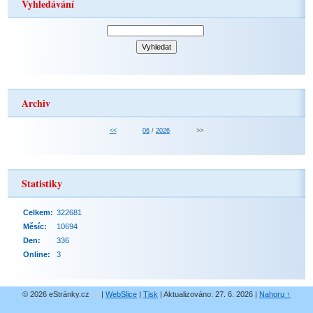
Vyhledávání
Archiv
<<
06
/
2026
>>
Statistiky
Celkem:
322681
Měsíc:
10694
Den:
336
Online:
3
© 2026 eStránky.cz
|
WebSlice
|
Tisk
|
Aktualizováno: 27. 6. 2026
|
Nahoru ↑