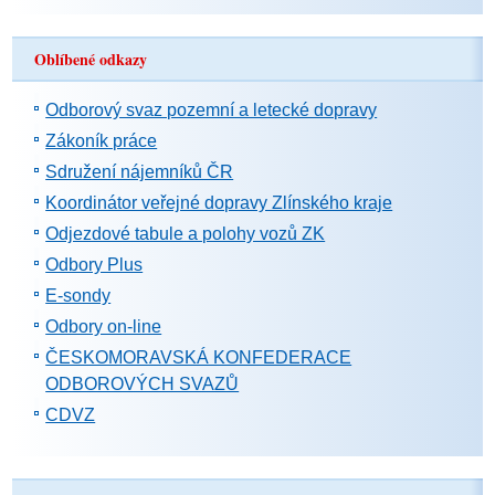
Oblíbené odkazy
Odborový svaz pozemní a letecké dopravy
Zákoník práce
Sdružení nájemníků ČR
Koordinátor veřejné dopravy Zlínského kraje
Odjezdové tabule a polohy vozů ZK
Odbory Plus
E-sondy
Odbory on-line
ČESKOMORAVSKÁ KONFEDERACE
ODBOROVÝCH SVAZŮ
CDVZ