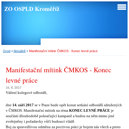
ZO OSPLD Kroměříž
Úvod
»
Aktuálně
»
Manifestační mítink ČMKOS - Konec levné práce
Manifestační mítink ČMKOS - Konec
levné práce
16. 8. 2017
Vážení kolegové odboráři,
dne
14. září 2017
se v Praze bude opět konat setkání odborářů sdružených
v ČMKOS. Manifestační mítink na téma
KONEC LEVNÉ PRÁCE
je
součástí dlouhodobě pokračující kampaně a budou na něm mimo jiné
zveřejněny i požadavky vůči budoucí vládě.
Boj za spravedlivou odměnu za poctivou práci je bojem nás všech a proto