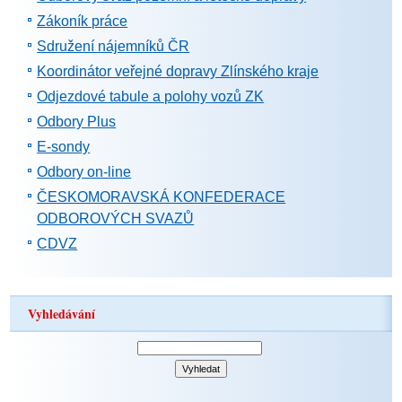
Zákoník práce
Sdružení nájemníků ČR
Koordinátor veřejné dopravy Zlínského kraje
Odjezdové tabule a polohy vozů ZK
Odbory Plus
E-sondy
Odbory on-line
ČESKOMORAVSKÁ KONFEDERACE
ODBOROVÝCH SVAZŮ
CDVZ
Vyhledávání