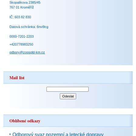
Skopalíkova 2385/45
767 01 Kroměříž
IČ: 603 82 830
Datová schránka: 6nvi9cg
0000-7201-2203
+420778983250
odbory@zoospld-km.cz
Mail list
Oblíbené odkazy
Odborový svaz pozemní a letecké dopravy