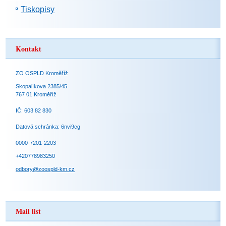
Tiskopisy
Kontakt
ZO OSPLD Kroměříž
Skopalíkova 2385/45
767 01 Kroměříž
IČ: 603 82 830
Datová schránka: 6nvi9cg
0000-7201-2203
+420778983250
odbory@zoospld-km.cz
Mail list