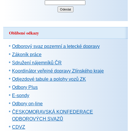
Oblíbené odkazy
Odborový svaz pozemní a letecké dopravy
Zákoník práce
Sdružení nájemníků ČR
Koordinátor veřejné dopravy Zlínského kraje
Odjezdové tabule a polohy vozů ZK
Odbory Plus
E-sondy
Odbory on-line
ČESKOMORAVSKÁ KONFEDERACE
ODBOROVÝCH SVAZŮ
CDVZ