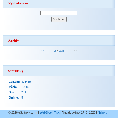
Vyhledávání
Archiv
<<
06
/
2026
>>
Statistiky
Celkem:
323469
Měsíc:
10689
Den:
291
Online:
5
© 2026 eStránky.cz
|
WebSlice
|
Tisk
|
Aktualizováno: 27. 6. 2026
|
Nahoru ↑