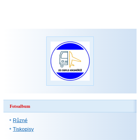
Fotoalbum
Různé
Tiskopisy