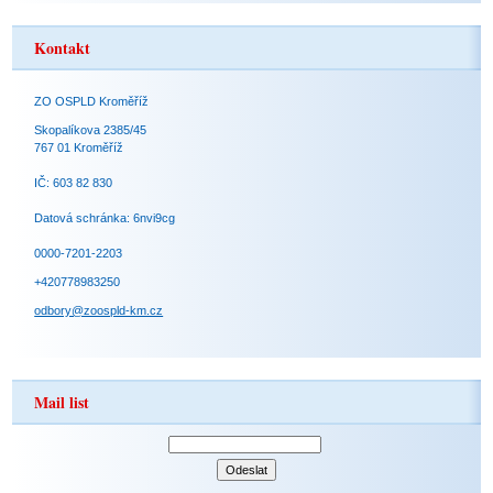
Kontakt
ZO OSPLD Kroměříž
Skopalíkova 2385/45
767 01 Kroměříž
IČ: 603 82 830
Datová schránka: 6nvi9cg
0000-7201-2203
+420778983250
odbory@zoospld-km.cz
Mail list