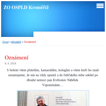
ZO OSPLD Kroměříž
Úvod
»
Aktuálně
»
Oznámení
Oznámení
8. 6. 2018
S bolestí všem přátelům, kamarádům, kolegům a všem kteří ho znali
oznamujeme, že nás na vždy opustil a do řidičského nebe odešel po
dlouhé nemoci pan Květoslav Nábělek.
Vzpomínáme....