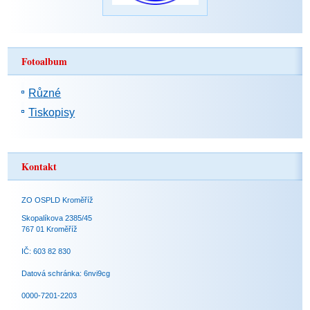
Fotoalbum
Různé
Tiskopisy
Kontakt
ZO OSPLD Kroměříž
Skopalíkova 2385/45
767 01 Kroměříž
IČ: 603 82 830
Datová schránka: 6nvi9cg
0000-7201-2203