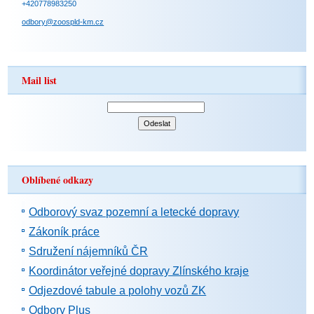
+420778983250
odbory@zoospld-km.cz
Mail list
Oblíbené odkazy
Odborový svaz pozemní a letecké dopravy
Zákoník práce
Sdružení nájemníků ČR
Koordinátor veřejné dopravy Zlínského kraje
Odjezdové tabule a polohy vozů ZK
Odbory Plus