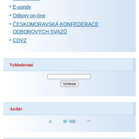
E-sondy
Odbory on-line
ČESKOMORAVSKÁ KONFEDERACE
ODBOROVÝCH SVAZŮ
CDVZ
Vyhledávání
Archiv
<<
06
/
2026
>>