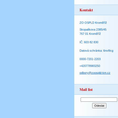
Kontakt
ZO OSPLD Kroměříž
Skopalíkova 2385/45
767 01 Kroměříž
IČ: 603 82 830
Datová schránka: 6nvi9cg
0000-7201-2203
+420778983250
odbory@zoospld-km.cz
Mail list