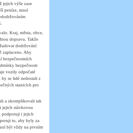
ž jejich výše zase
ší peníze, musí
nedodržováním
.
alo. Kraj, města, obce,
dnou dopravu. Takže
ožadovat dodržování
šně zaplaceno. Aby
ní bezpečnostních
odmínky bezpečnosti
je vozily odpočaté
k by se lidé nedostali z
nečných stanicích pro
li a zkomplikovali tak
ů jejich stávkovou
podporuji i jejich
oruji to, aby byly za
usí být vždy na prvním