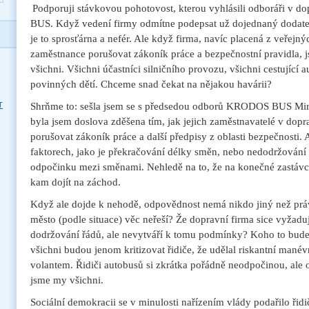
Podporuji stávkovou pohotovost, kterou vyhlásili odboráři v 
BUS. Když vedení firmy odmítne podepsat už dojednaný dodate
je to sprosťárna a nefér. Ale když firma, navíc placená z veřejný
zaměstnance porušovat zákoník práce a bezpečnostní pravidla,
všichni. Všichni účastníci silničního provozu, všichni cestující
povinných dětí. Chceme snad čekat na nějakou havárii?
T
Shrňme to: sešla jsem se s předsedou odborů KRODOS BUS Mi
byla jsem doslova zděšena tím, jak jejich zaměstnavatelé v dop
porušovat zákoník práce a další předpisy z oblasti bezpečnosti. A
faktorech, jako je překračování délky směn, nebo nedodržován
odpočinku mezi směnami. Nehledě na to, že na konečné zastávce 
kam dojít na záchod.
Když ale dojde k nehodě, odpovědnost nemá nikdo jiný než práv
město (podle situace) věc neřeší? Že dopravní firma sice vyžadu
dodržování řádů, ale nevytváří k tomu podmínky? Koho to bude
všichni budou jenom kritizovat řidiče, že udělal riskantní manév
volantem. Řidiči autobusů si zkrátka pořádně neodpočinou, ale o
jsme my všichni.
Sociální demokracii se v minulosti nařízením vlády podařilo ři