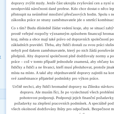
dopravy zvýšit mzdy. Jenže část ukrojila zvyšování cen a nyní u
neodpovídá náročnosti dané profese. Kdo chce dostat o něco lep
přistoupit na neúměrné množství přesčasových hodin. Spolu s 
zákoníku práce ze strany zaměstnavatele jde o smrtící kombinaci
Co s tím? Budu důsledně žádat vedení kraje, aby se situací zabýv
prostě veřejné rozpočty významným způsobem financují hroma
kraj, města a obce mají také právo od dopravních společností p
základních pravidel. Třeba, aby řidiči dostali za svou práci slu
nebyli pod tlakem zaměstnavatele, který po nich žádá porušová
předpisů. Aby dopravní společnosti plně dodržovaly normy a p
T
práce – což v tomto případě jednoduše znamená, aby občany kra
řidičky a řidiči a ne štvanci, kteří musí přesluhovat, protože jina
místa na místo. A také aby objednavatelé dopravy zajistili na ko
své zaměstnance přijatelné podmínky pro výkon práce.
Určitě nechci, aby řidiči hromadné dopravy na Zlínsku stávkova
dopravu.
Ale musím říci, že po vyslechnutí všech problém
pohotovost podporuji. Podporuji jejich finanční požadavky, 
požadavky na zlepšení pracovních podmínek. A speciálně podp
všech okolností dodržovány lhůty pro odpočinek. Bezpečnost m