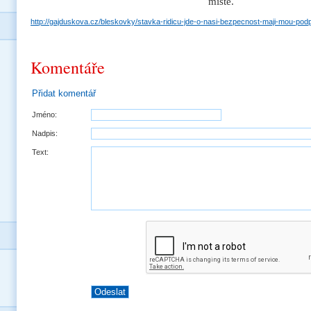
místě.
http://gajduskova.cz/bleskovky/stavka-ridicu-jde-o-nasi-bezpecnost-maji-mou-pod
Komentáře
Přidat komentář
Jméno:
Nadpis:
Text: