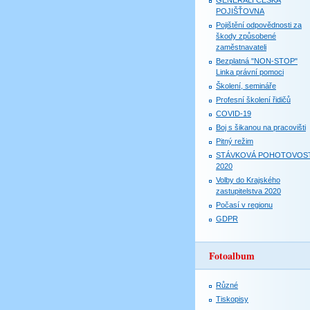
GENERALI ČESKÁ
POJIŠŤOVNA
Pojištění odpovědnosti za
škody způsobené
zaměstnavateli
Bezplatná "NON-STOP"
Linka právní pomoci
Školení, semináře
Profesní školení řidičů
COVID-19
Boj s šikanou na pracovišti
Pitný režim
STÁVKOVÁ POHOTOVOS
2020
Volby do Krajského
zastupitelstva 2020
Počasí v regionu
GDPR
Fotoalbum
Různé
Tiskopisy