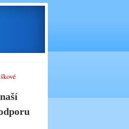
ůškové
naší
podporu