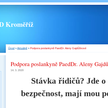
 Kroměříž
Úvod
»
Aktuálně
»
Podpora poslankyně PaedDr. Aleny Gajdůškové
Podpora poslankyně PaedDr. Aleny Gajd
14. 3. 2020
Stávka řidičů? Jde o 
bezpečnost, mají mou 