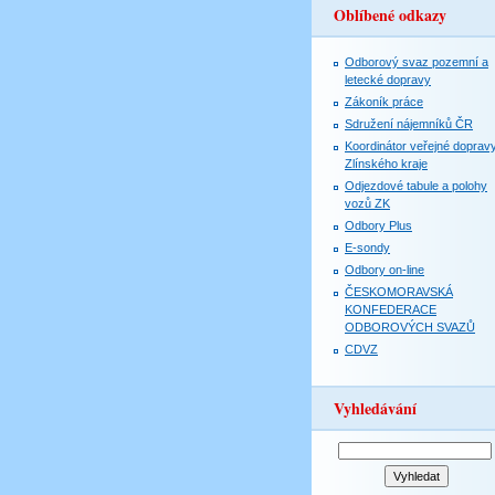
Oblíbené odkazy
Odborový svaz pozemní a
letecké dopravy
Zákoník práce
Sdružení nájemníků ČR
Koordinátor veřejné doprav
Zlínského kraje
Odjezdové tabule a polohy
vozů ZK
Odbory Plus
E-sondy
Odbory on-line
ČESKOMORAVSKÁ
KONFEDERACE
ODBOROVÝCH SVAZŮ
CDVZ
Vyhledávání