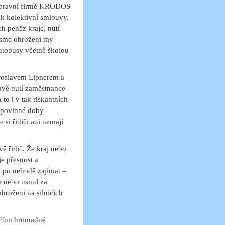
dopravní firmě KRODOS
k kolektivní smlouvy,
ch peněz kraje, nutí
 jsme ohroženi my
 autobusy včetně školou
roslavem Lipnerem a
ravě nutí zaměstnance
 to i v tak riskantních
í povinné doby
si řidiči ani nemají
ě řidič. Že kraj nebo
je přesnost a
 po nehodě zajímat –
r nebo usnul za
hroženi na silnicích
dičům hromadné