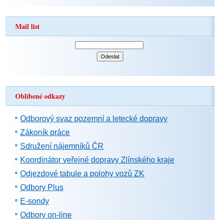
Mail list
Oblíbené odkazy
Odborový svaz pozemní a letecké dopravy
Zákoník práce
Sdružení nájemníků ČR
Koordinátor veřejné dopravy Zlínského kraje
Odjezdové tabule a polohy vozů ZK
Odbory Plus
E-sondy
Odbory on-line