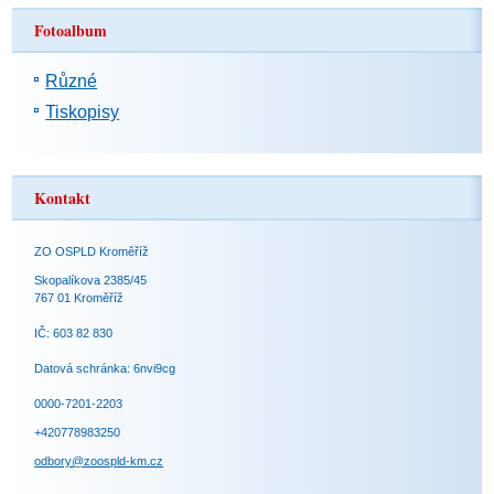
Fotoalbum
Různé
Tiskopisy
Kontakt
ZO OSPLD Kroměříž
Skopalíkova 2385/45
767 01 Kroměříž
IČ: 603 82 830
Datová schránka: 6nvi9cg
0000-7201-2203
+420778983250
odbory@zoospld-km.cz