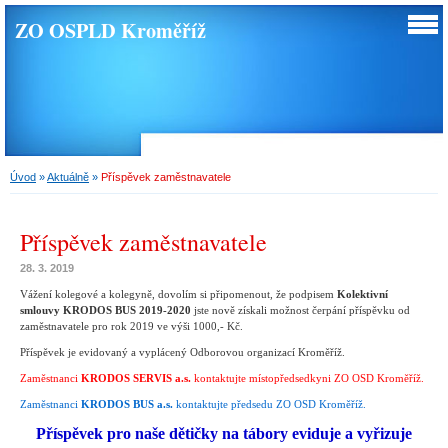
ZO OSPLD Kroměříž
Úvod
»
Aktuálně
»
Příspěvek zaměstnavatele
Příspěvek zaměstnavatele
28. 3. 2019
Vážení kolegové a kolegyně, dovolím si připomenout, že podpisem
Kolektivní
smlouvy KRODOS BUS 2019-2020
jste nově získali možnost čerpání příspěvku od
zaměstnavatele pro rok 2019 ve výši 1000,- Kč.
Příspěvek je evidovaný a vyplácený Odborovou organizací Kroměříž
.
Zaměstnanci
KRODOS SERVIS a.s.
kontaktujte místopředsedkyni ZO OSD Kroměříž.
Zaměstnanci
KRODOS BUS a.s.
kontaktujte předsedu ZO OSD K
roměříž.
Příspěvek pro naše dětičky na tábory eviduje a vyřizuje