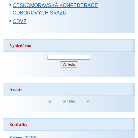
ČESKOMORAVSKÁ KONFEDERACE
ODBOROVÝCH SVAZŮ
CDVZ
Vyhledávání
Archiv
<<
06
/
2026
>>
Statistiky
Celkem:
323180