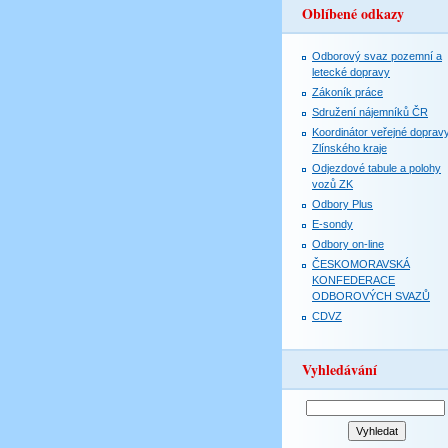
Oblíbené odkazy
Odborový svaz pozemní a
letecké dopravy
Zákoník práce
Sdružení nájemníků ČR
Koordinátor veřejné doprav
Zlínského kraje
Odjezdové tabule a polohy
vozů ZK
Odbory Plus
E-sondy
Odbory on-line
ČESKOMORAVSKÁ
KONFEDERACE
ODBOROVÝCH SVAZŮ
CDVZ
Vyhledávání