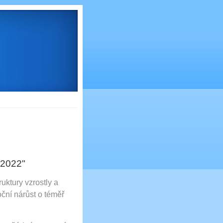
 2022"
uktury vzrostly a
oční nárůst o téměř