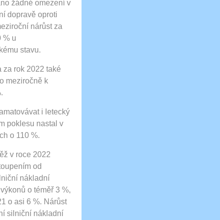
áno žádné omezení v
ní dopravě oproti
eziroční nárůst za
0 % u
ckému stavu.
 za rok 2022 také
o meziročně k
.
amatovávat i letecký
m poklesu nastal v
ích o 110 %.
něž v roce 2022
stoupením od
lniční nákladní
 výkonů o téměř 3 %,
1 o asi 6 %. Nárůst
 silniční nákladní