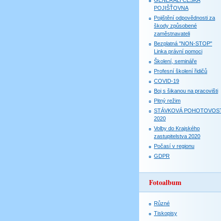
GENERALI ČESKÁ
POJIŠŤOVNA
Pojištění odpovědnosti za
škody způsobené
zaměstnavateli
Bezplatná "NON-STOP"
Linka právní pomoci
Školení, semináře
Profesní školení řidičů
COVID-19
Boj s šikanou na pracovišti
Pitný režim
STÁVKOVÁ POHOTOVOS
2020
Volby do Krajského
zastupitelstva 2020
Počasí v regionu
GDPR
Fotoalbum
Různé
Tiskopisy