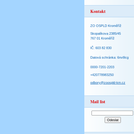
Kontakt
ZO OSPLD Kroměříž
Skopalíkova 2385/45
767 01 Kroměříž
IČ: 603 82 830
Datová schránka: 6nvi9cg
0000-7201-2203
+420778983250
odbory@zoospld-km.cz
Mail list