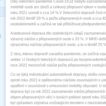
Díky odeznění pandemie Covid-19 již nebylo zaznamen
mobilitě osob ani zboží a celkový přepravní výkon v osob
roku 2021 vzrostl o cca 14 %.V železniční dopravě činil m
rok 2022 téměř 29 % u počtu přepravených osob a cca 4
osobokilometrů a začíná se tak přibližovat předpandemi
Autobusová doprava dle statistických údajů zaznamenala
T
výrazný nárůst u přepravených osob o 33 %. V MHD došl
výraznému nárůstu přepravených osob, a to o téměř 25 %
Z rány, kterou dopravě zasadila pandemie, se začíná vzp
sektor. U českých leteckých dopravců po bezprecedentní
roce 2022 meziročně nárůst počtu přepravených cestujíc
Co se týká individuální automobilové dopravy, došlo rov
oproti roku 2021 k opětovnému nárůstu souvisejícím s u
opatření v souvislosti s omezování mobility obyvatel. U si
dopravy byl za rok 2022 zaznamenán nárůst přepravních
objem přepravených věcí v tunách poklesl oproti roku 202
byl způsoben zejména vzrůstajícím trendem v mezinárodní