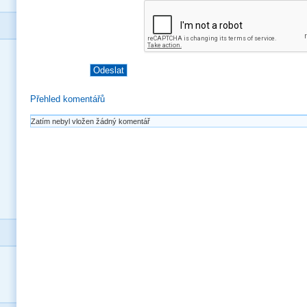
Přehled komentářů
Zatím nebyl vložen žádný komentář