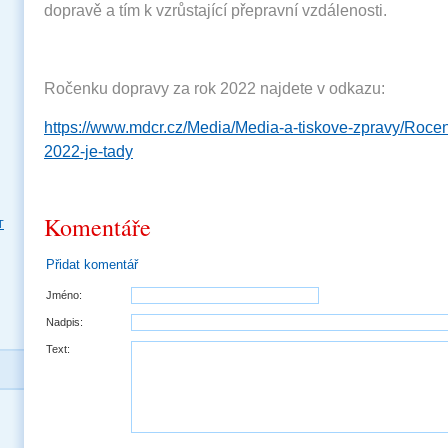
dopravě a tím k vzrůstající přepravní vzdálenosti.
Ročenku dopravy za rok 2022 najdete v odkazu:
https://www.mdcr.cz/Media/Media-a-tiskove-zpravy/Roce
2022-je-tady
Komentáře
T
Přidat komentář
Jméno:
Nadpis:
Text: