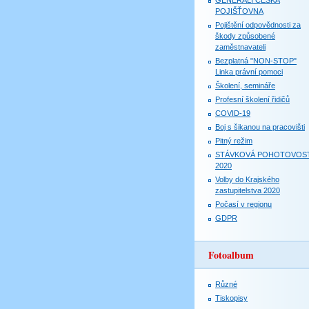
GENERALI ČESKÁ
POJIŠŤOVNA
Pojištění odpovědnosti za
škody způsobené
zaměstnavateli
Bezplatná "NON-STOP"
Linka právní pomoci
Školení, semináře
Profesní školení řidičů
COVID-19
Boj s šikanou na pracovišti
Pitný režim
STÁVKOVÁ POHOTOVOS
2020
Volby do Krajského
zastupitelstva 2020
Počasí v regionu
GDPR
Fotoalbum
Různé
Tiskopisy