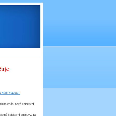
uje
a-hrozi-stavkou-
li na znění nové kolektivní
platné kolektivní smlouvy. Ta