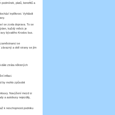
podmínek, platů, benefitů a
hází trpělivost. Vyhlásili
avy.
ví se zcela doprava. To se
týden, každý měsíc je
pravy bývalého Krodos bus.
u zaměstnanci se
í závazný a obě strany se jím
 dále ztráta některých
í inflaci.
d by mohlo způsobit
smlouvy. Navýšení mezd si
dy a autobusy nejezdily,
 až k neschopnosti podniku