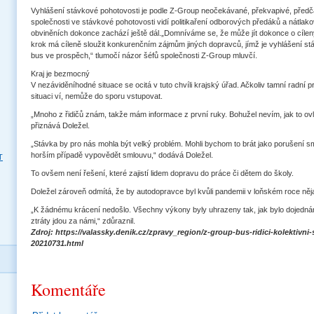
Vyhlášení stávkové pohotovosti je podle Z-Group neočekávané, překvapivé, před
společnosti ve stávkové pohotovosti vidí politikaření odborových předáků a nátla
obviněních dokonce zachází ještě dál.„Domníváme se, že může jít dokonce o cílený
krok má cíleně sloužit konkurenčním zájmům jiných dopravců, jímž je vyhlášení s
bus ve prospěch,“ tlumočí názor šéfů společnosti Z-Group mluvčí.
Kraj je bezmocný
V nezáviděníhodné situace se ocitá v tuto chvíli krajský úřad. Ačkoliv tamní radní
situaci ví, nemůže do sporu vstupovat.
„Mnoho z řidičů znám, takže mám informace z první ruky. Bohužel nevím, jak to ovliv
přiznává Doležel.
„Stávka by pro nás mohla být velký problém. Mohli bychom to brát jako porušení 
horším případě vypovědět smlouvu,“ dodává Doležel.
T
To ovšem není řešení, které zajistí lidem dopravu do práce či dětem do školy.
Doležel zároveň odmítá, že by autodopravce byl kvůli pandemii v loňském roce něja
„K žádnému krácení nedošlo. Všechny výkony byly uhrazeny tak, jak bylo dojedn
ztráty jdou za námi,“ zdůraznil.
Zdroj: https://valassky.denik.cz/zpravy_region/z-group-bus-ridici-kolektivn
20210731.html
Komentáře