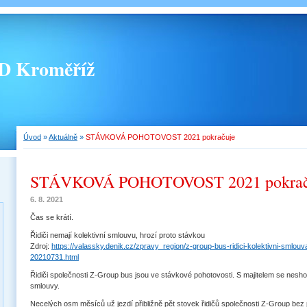
 Kroměříž
Úvod
»
Aktuálně
»
STÁVKOVÁ POHOTOVOST 2021 pokračuje
STÁVKOVÁ POHOTOVOST 2021 pokrač
6. 8. 2021
Čas se krátí.
Řidiči nemají kolektivní smlouvu, hrozí proto stávkou
Zdroj:
https://valassky.denik.cz/zpravy_region/z-group-bus-ridici-kolektivni-smlouv
20210731.html
Řidiči společnosti Z-Group bus jsou ve stávkové pohotovosti. S majitelem se neshod
smlouvy.
Necelých osm měsíců už jezdí přibližně pět stovek řidičů společnosti Z-Group bez 