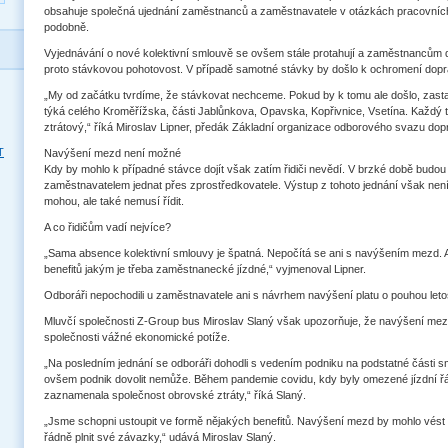
obsahuje společná ujednání zaměstnanců a zaměstnavatele v otázkách pracovních 
podobně.
Vyjednávání o nové kolektivní smlouvě se ovšem stále protahují a zaměstnancům doc
proto stávkovou pohotovost. V případě samotné stávky by došlo k ochromení dopr
„My od začátku tvrdíme, že stávkovat nechceme. Pokud by k tomu ale došlo, zasta
týká celého Kroměřížska, části Jablůnkova, Opavska, Kopřivnice, Vsetína. Každý 
ztrátový,“ říká Miroslav Lipner, předák Základní organizace odborového svazu do
T
Navýšení mezd není možné
Kdy by mohlo k případné stávce dojít však zatím řidiči nevědí. V brzké době budo
zaměstnavatelem jednat přes zprostředkovatele. Výstup z tohoto jednání však nen
mohou, ale také nemusí řídit.
A co řidičům vadí nejvíce?
„Sama absence kolektivní smlouvy je špatná. Nepočítá se ani s navýšením mezd. A
benefitů jakým je třeba zaměstnanecké jízdné,“ vyjmenoval Lipner.
Odboráři nepochodili u zaměstnavatele ani s návrhem navýšení platu o pouhou letošn
Mluvčí společnosti Z-Group bus Miroslav Slaný však upozorňuje, že navýšení mez
společnosti vážné ekonomické potíže.
„Na posledním jednání se odboráři dohodli s vedením podniku na podstatné části 
ovšem podnik dovolit nemůže. Během pandemie covidu, kdy byly omezené jízdní řá
zaznamenala společnost obrovské ztráty,“ říká Slaný.
„Jsme schopni ustoupit ve formě nějakých benefitů. Navýšení mezd by mohlo vést
řádně plnit své závazky,“ udává Miroslav Slaný.