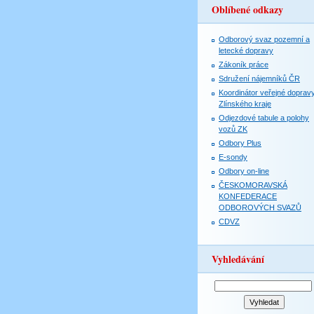
Oblíbené odkazy
Odborový svaz pozemní a
letecké dopravy
Zákoník práce
Sdružení nájemníků ČR
Koordinátor veřejné doprav
Zlínského kraje
Odjezdové tabule a polohy
vozů ZK
Odbory Plus
E-sondy
Odbory on-line
ČESKOMORAVSKÁ
KONFEDERACE
ODBOROVÝCH SVAZŮ
CDVZ
Vyhledávání