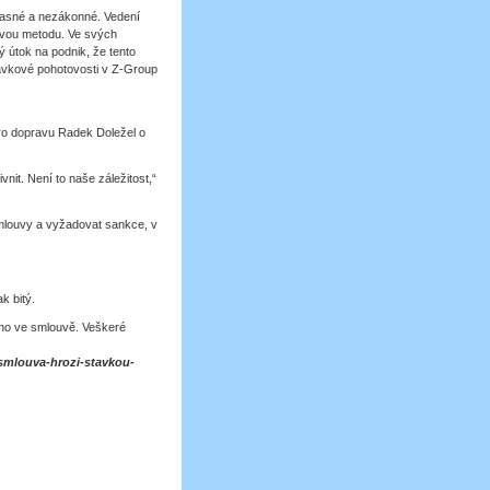
časné a nezákonné. Vedení
kovou metodu. Ve svých
 útok na podnik, že tento
távkové pohotovosti v Z-Group
 pro dopravu Radek Doležel o
nit. Není to naše záležitost,“
smlouvy a vyžadovat sankce, v
k bitý.
áno ve smlouvě. Veškeré
i-smlouva-hrozi-stavkou-