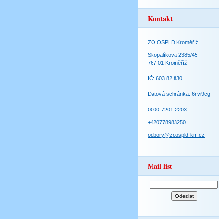
Kontakt
ZO OSPLD Kroměříž
Skopalíkova 2385/45
767 01 Kroměříž
IČ: 603 82 830
Datová schránka: 6nvi9cg
0000-7201-2203
+420778983250
odbory@zoospld-km.cz
Mail list