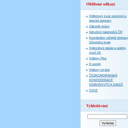
Oblíbené odkazy
Odborový svaz pozemní a
letecké dopravy
Zákoník práce
Sdružení nájemníků ČR
Koordinátor veřejné doprav
Zlínského kraje
Odjezdové tabule a polohy
vozů ZK
Odbory Plus
E-sondy
Odbory on-line
ČESKOMORAVSKÁ
KONFEDERACE
ODBOROVÝCH SVAZŮ
CDVZ
Vyhledávání