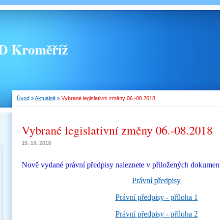
 Kroměříž
Úvod
»
Aktuálně
»
Vybrané legislativní změny 06.-08.2018
Vybrané legislativní změny 06.-08.2018
19. 10. 2018
Nově vydané právní předpisy naleznete v přiložených dokumen
Právní předpisy
Právní předpisy - příloha 1
Právní předpisy - příloha 2