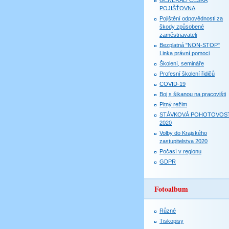
GENERALI ČESKÁ
POJIŠŤOVNA
Pojištění odpovědnosti za
škody způsobené
zaměstnavateli
Bezplatná "NON-STOP"
Linka právní pomoci
Školení, semináře
Profesní školení řidičů
COVID-19
Boj s šikanou na pracovišti
Pitný režim
STÁVKOVÁ POHOTOVOS
2020
Volby do Krajského
zastupitelstva 2020
Počasí v regionu
GDPR
Fotoalbum
Různé
Tiskopisy