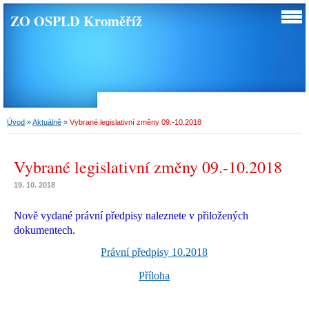
ZO OSPLD Kroměříž
Úvod
»
Aktuálně
»
Vybrané legislativní změny 09.-10.2018
Vybrané legislativní změny 09.-10.2018
19. 10. 2018
Nově vydané právní předpisy naleznete v přiložených
dokumentech.
Právní předpisy 10.2018
Příloha