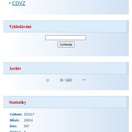
CDVZ
Vyhledávání
Archiv
<<
06
/
2026
>>
Statistiky
Celkem:
323117
Měsíc:
10614
Den:
347