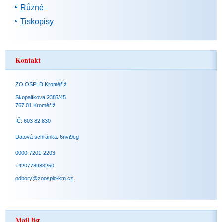
Různé
Tiskopisy
Kontakt
ZO OSPLD Kroměříž
Skopalíkova 2385/45
767 01 Kroměříž
IČ: 603 82 830
Datová schránka: 6nvi9cg
0000-7201-2203
+420778983250
odbory@zoospld-km.cz
Mail list