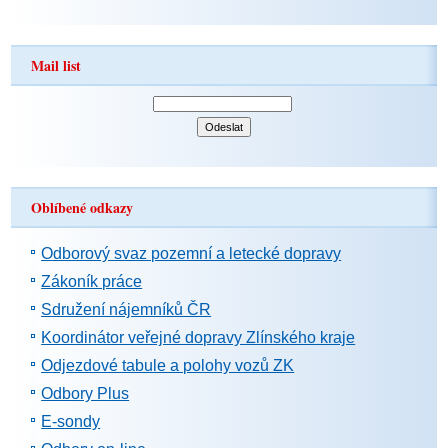
Mail list
Oblíbené odkazy
Odborový svaz pozemní a letecké dopravy
Zákoník práce
Sdružení nájemníků ČR
Koordinátor veřejné dopravy Zlínského kraje
Odjezdové tabule a polohy vozů ZK
Odbory Plus
E-sondy