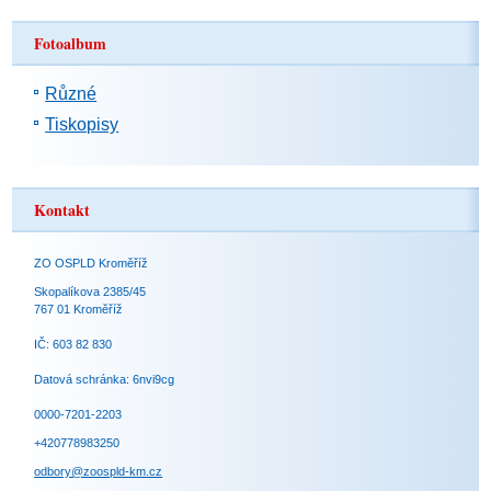
Fotoalbum
Různé
Tiskopisy
Kontakt
ZO OSPLD Kroměříž
Skopalíkova 2385/45
767 01 Kroměříž
IČ: 603 82 830
Datová schránka: 6nvi9cg
0000-7201-2203
+420778983250
odbory@zoospld-km.cz