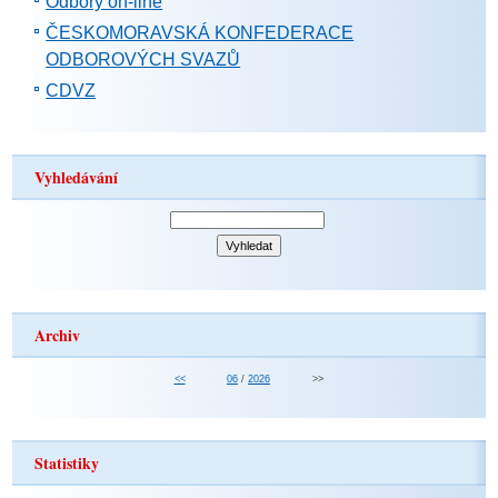
Odbory on-line
ČESKOMORAVSKÁ KONFEDERACE
ODBOROVÝCH SVAZŮ
CDVZ
Vyhledávání
Archiv
<<
06
/
2026
>>
Statistiky