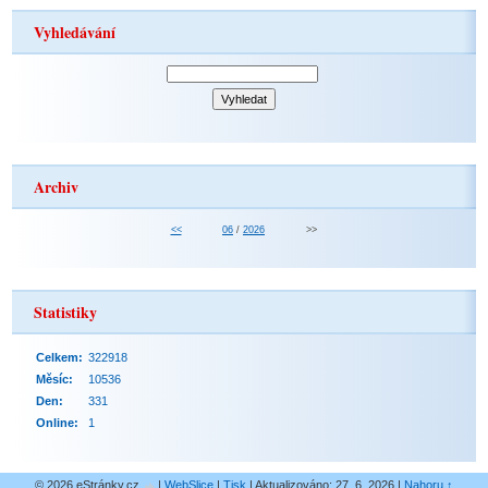
Vyhledávání
Archiv
<<
06
/
2026
>>
Statistiky
Celkem:
322918
Měsíc:
10536
Den:
331
Online:
1
© 2026 eStránky.cz
|
WebSlice
|
Tisk
|
Aktualizováno: 27. 6. 2026
|
Nahoru ↑