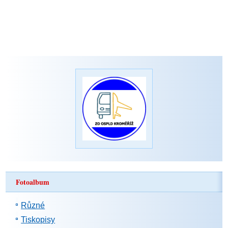
Fotoalbum
Různé
Tiskopisy