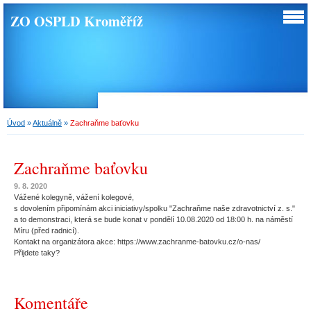
ZO OSPLD Kroměříž
Úvod
»
Aktuálně
»
Zachraňme baťovku
Zachraňme baťovku
9. 8. 2020
Vážené kolegyně, vážení kolegové,
s dovolením připomínám akci iniciativy/spolku "Zachraňme naše zdravotnictví z. s."
a to demonstraci, která se bude konat v pondělí 10.08.2020 od 18:00 h. na náměstí
Míru (před radnicí).
Kontakt na organizátora akce: https://www.zachranme-batovku.cz/o-nas/
Přijdete taky?
Komentáře