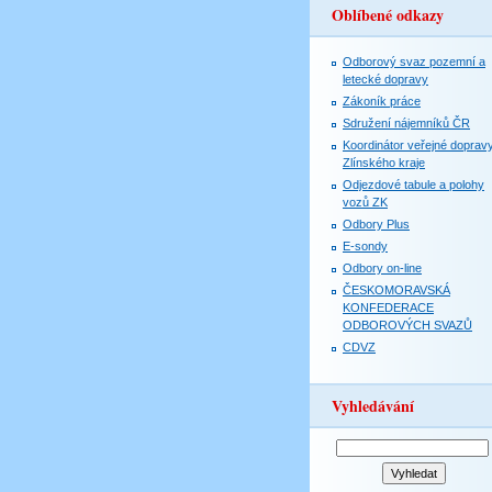
Oblíbené odkazy
Odborový svaz pozemní a
letecké dopravy
Zákoník práce
Sdružení nájemníků ČR
Koordinátor veřejné doprav
Zlínského kraje
Odjezdové tabule a polohy
vozů ZK
Odbory Plus
E-sondy
Odbory on-line
ČESKOMORAVSKÁ
KONFEDERACE
ODBOROVÝCH SVAZŮ
CDVZ
Vyhledávání