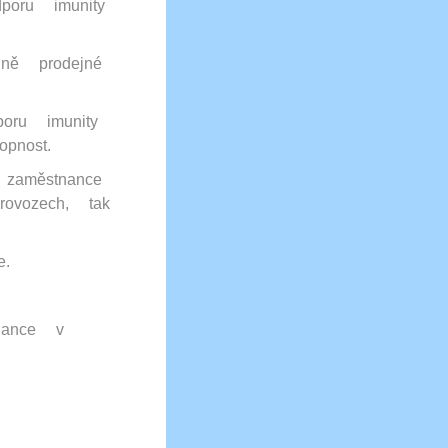
poru imunity
ně prodejné
oru imunity
pnost.
zaměstnance
rovozech, tak
e.
tnance v