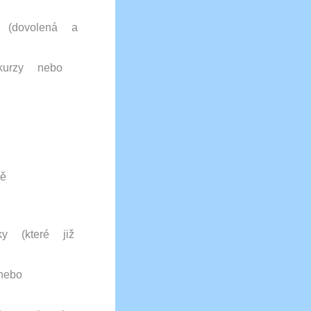
 (dovolená a
kurzy nebo
ě
ky (které již
nebo