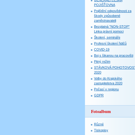
GENERALI ČESKÁ
POJIŠŤOVNA
Pojištění odpovědnosti za
škody způsobené
zaměstnavateli
Bezplatná "NON-STOP"
Linka právní pomoci
Školení, semináře
Profesní školení řidičů
COVID-19
Boj s šikanou na pracovišti
Pitný režim
STÁVKOVÁ POHOTOVOS
2020
Volby do Krajského
zastupitelstva 2020
Počasí v regionu
GDPR
Fotoalbum
Různé
Tiskopisy