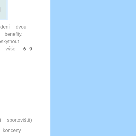
ení dvou
benefity.
kytnout
 do výše 69
 sportoviště)
koncerty