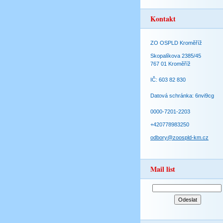
Kontakt
ZO OSPLD Kroměříž
Skopalíkova 2385/45
767 01 Kroměříž
IČ: 603 82 830
Datová schránka: 6nvi9cg
0000-7201-2203
+420778983250
odbory@zoospld-km.cz
Mail list