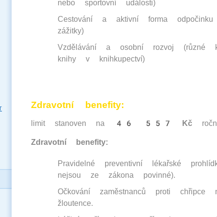
nebo sportovní události)
Cestování a aktivní forma odpočinku
zážitky)
Vzdělávání a osobní rozvoj (různé 
knihy v knihkupectví)
Zdravotní benefity
:
T
limit stanoven na
46 557 Kč
ročn
Zdravotní benefity:
Pravidelné preventivní lékařské prohlíd
nejsou ze zákona povinné)​.
Očkování zaměstnanců proti chřipce 
žloutence​.