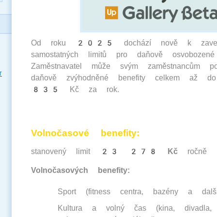
Od roku 2025 dochází nově k zaved
samostatných limitů pro daňově osvobozené 
Zaměstnavatel může svým zaměstnancům pos
T
daňově zvýhodněné benefity celkem až
835 Kč za rok.
Volnočasové benefity
:
stanovený limit
23 278 Kč
ročně
Volnočasových benefity:
Sport (fitness centra, bazény a další
Kultura a volný čas (kina, divadla, 