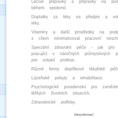
Léčivé přípravky a přípravky na pod
během epidemií.
Doplatky za léky na předpis a vol
léky​.
Vitamíny a další prostředky na podp
s cílem minimalizovat pracovní nescho
Speciální zdravotní péče - jak pro 
pracující v náročných průmyslových p
pro ostatní profese​.
Různé formy doplňkové lékařské péč
Lázeňské pobyty a rehabilitace​.
Psychologické poradenství pro zaměs
těžkých životních situacích.
Zdravotnické potřeby.
Zdroj informací: