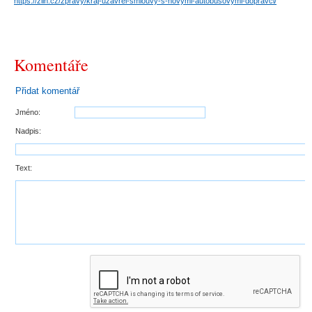
https://zlin.cz/zpravy/kraj-uzavrel-smlouvy-s-novymi-autobusovymi-dopravci/
Komentáře
Přidat komentář
Jméno:
Nadpis:
Text: