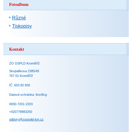
Fotoalbum
Různé
Tiskopisy
Kontakt
ZO OSPLD Kroměříž
Skopalíkova 2385/45
767 01 Kroměříž
IČ: 603 82 830
Datová schránka: 6nvi9cg
0000-7201-2203
+420778983250
odbory@zoospld-km.cz