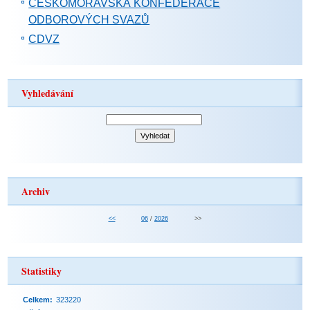
ČESKOMORAVSKÁ KONFEDERACE
ODBOROVÝCH SVAZŮ
CDVZ
Vyhledávání
Archiv
<<
06
/
2026
>>
Statistiky
Celkem:
323220