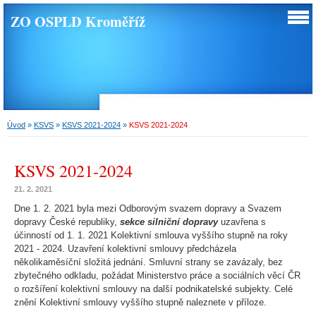
ZO OSPLD Kroměříž
Úvod
»
KSVS
»
KSVS 2021-2024
»
KSVS 2021-2024
KSVS 2021-2024
21. 2. 2021
Dne 1. 2. 2021 byla mezi Odborovým svazem dopravy a Svazem
dopravy České republiky,
sekce silniční dopravy
uzavřena s
účinností od 1. 1. 2021 Kolektivní smlouva vyššího stupně na roky
2021 - 2024. Uzavření kolektivní smlouvy předcházela
několikaměsíční složitá jednání. Smluvní strany se zavázaly, bez
zbytečného odkladu, požádat Ministerstvo práce a sociálních věcí ČR
o rozšíření kolektivní smlouvy na další podnikatelské subjekty. Celé
znění Kolektivní smlouvy vyššího stupně naleznete v příloze.