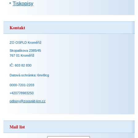
Tiskopisy
Kontakt
ZO OSPLD Kroměříž
Skopalíkova 2385/45
767 01 Kroměříž
IČ: 603 82 830
Datová schránka: 6nvi9cg
0000-7201-2203
+420778983250
odbory@zoospld-km.cz
Mail list