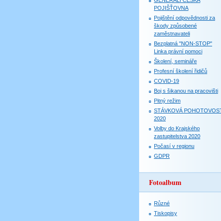
GENERALI ČESKÁ
POJIŠŤOVNA
Pojištění odpovědnosti za
škody způsobené
zaměstnavateli
Bezplatná "NON-STOP"
Linka právní pomoci
Školení, semináře
Profesní školení řidičů
COVID-19
Boj s šikanou na pracovišti
Pitný režim
STÁVKOVÁ POHOTOVOS
2020
Volby do Krajského
zastupitelstva 2020
Počasí v regionu
GDPR
Fotoalbum
Různé
Tiskopisy