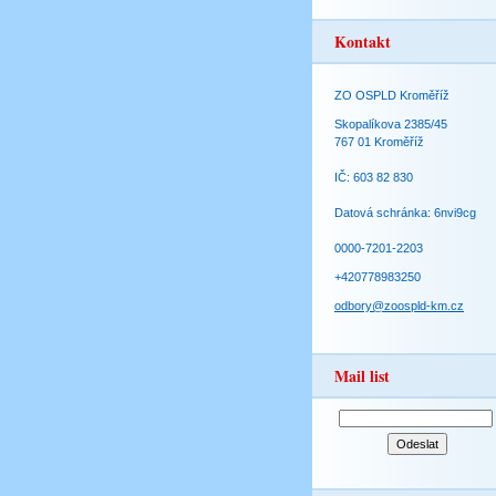
Kontakt
ZO OSPLD Kroměříž
Skopalíkova 2385/45
767 01 Kroměříž
IČ: 603 82 830
Datová schránka: 6nvi9cg
0000-7201-2203
+420778983250
odbory@zoospld-km.cz
Mail list