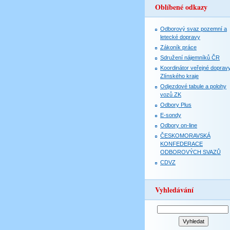
Oblíbené odkazy
Odborový svaz pozemní a
letecké dopravy
Zákoník práce
Sdružení nájemníků ČR
Koordinátor veřejné doprav
Zlínského kraje
Odjezdové tabule a polohy
vozů ZK
Odbory Plus
E-sondy
Odbory on-line
ČESKOMORAVSKÁ
KONFEDERACE
ODBOROVÝCH SVAZŮ
CDVZ
Vyhledávání