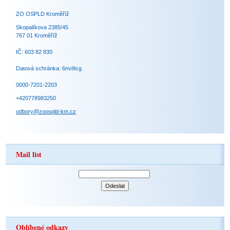
ZO OSPLD Kroměříž
Skopalíkova 2385/45
767 01 Kroměříž
IČ: 603 82 830
Datová schránka: 6nvi9cg
0000-7201-2203
+420778983250
odbory@zoospld-km.cz
Mail list
Oblíbené odkazy