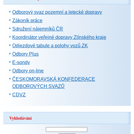
Odborový svaz pozemní a letecké dopravy
Zákoník práce
Sdružení nájemníků ČR
Koordinátor veřejné dopravy Zlínského kraje
Odjezdové tabule a polohy vozů ZK
Odbory Plus
E-sondy
Odbory on-line
ČESKOMORAVSKÁ KONFEDERACE
ODBOROVÝCH SVAZŮ
CDVZ
Vyhledávání