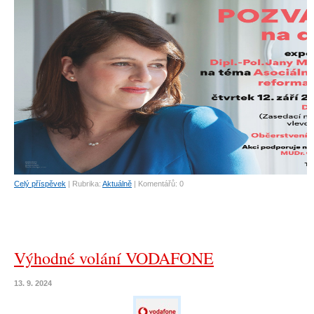
Celý příspěvek
|
Rubrika:
Aktuálně
|
Komentářů:
0
Výhodné volání VODAFONE
13. 9. 2024