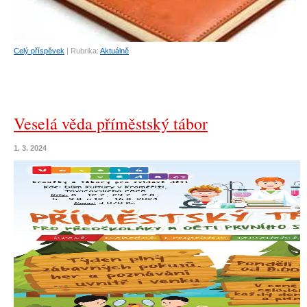
Celý příspěvek
|
Rubrika:
Aktuálně
Veselá věda příměstský tábor
1. 3. 2024