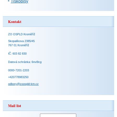
Tiskopisy
Kontakt
ZO OSPLD Kroměříž
Skopalíkova 2385/45
767 01 Kroměříž
IČ: 603 82 830
Datová schránka: 6nvi9cg
0000-7201-2203
+420778983250
odbory@zoospld-km.cz
Mail list