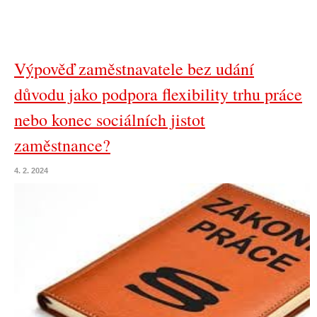
Výpověď zaměstnavatele bez udání
důvodu jako podpora flexibility trhu práce
nebo konec sociálních jistot
zaměstnance?
4. 2. 2024