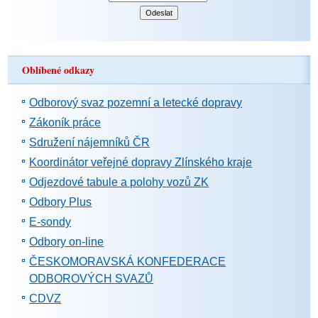
Oblíbené odkazy
Odborový svaz pozemní a letecké dopravy
Zákoník práce
Sdružení nájemníků ČR
Koordinátor veřejné dopravy Zlínského kraje
Odjezdové tabule a polohy vozů ZK
Odbory Plus
E-sondy
Odbory on-line
ČESKOMORAVSKÁ KONFEDERACE
ODBOROVÝCH SVAZŮ
CDVZ