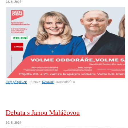
28. 8. 2024
Celý příspěvek
|
Rubrika:
Aktuálně
|
Komentářů:
0
Debata s Janou Maláčovou
30. 8. 2024