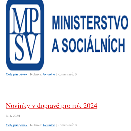
Celý příspěvek
|
Rubrika:
Aktuálně
|
Komentářů:
0
Novinky v dopravě pro rok 2024
3. 1. 2024
Celý příspěvek
|
Rubrika:
Aktuálně
|
Komentářů:
0