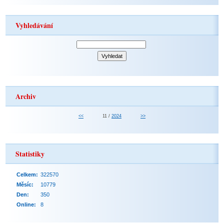
Vyhledávání
Archiv
<<
11 /
2024
>>
Statistiky
Celkem:
322570
Měsíc:
10779
Den:
350
Online:
8