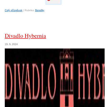
Celý příspěvek
|
Rubrika:
Benefity
Divadlo Hybernia
19. 9. 2024