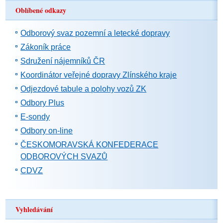
Oblíbené odkazy
Odborový svaz pozemní a letecké dopravy
Zákoník práce
Sdružení nájemníků ČR
Koordinátor veřejné dopravy Zlínského kraje
Odjezdové tabule a polohy vozů ZK
Odbory Plus
E-sondy
Odbory on-line
ČESKOMORAVSKÁ KONFEDERACE
ODBOROVÝCH SVAZŮ
CDVZ
Vyhledávání