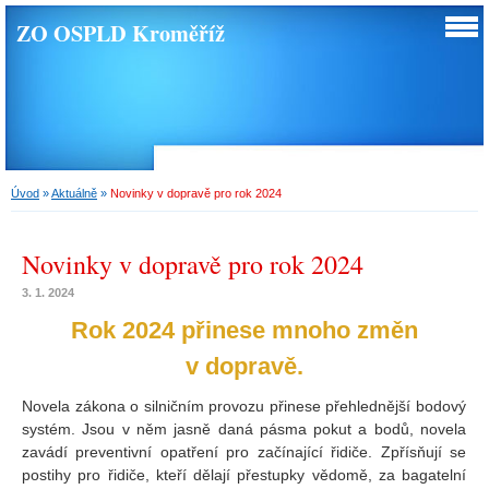
ZO OSPLD Kroměříž
Úvod
»
Aktuálně
»
Novinky v dopravě pro rok 2024
Novinky v dopravě pro rok 2024
3. 1. 2024
Rok 2024 přinese mnoho změn
v dopravě.
Novela zákona o silničním
provozu přinese
přehlednější bodový
systém. Jsou v něm jasně daná pásma pokut a bodů, novela
zavádí preventivní opatření pro začínající řidiče. Zpřísňují se
postihy pro řidiče, kteří dělají přestupky vědomě, za bagatelní