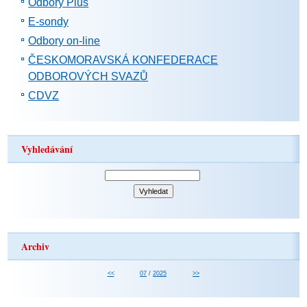
Odbory Plus
E-sondy
Odbory on-line
ČESKOMORAVSKÁ KONFEDERACE
ODBOROVÝCH SVAZŮ
CDVZ
Vyhledávání
Archiv
<<
07
/
2025
>>