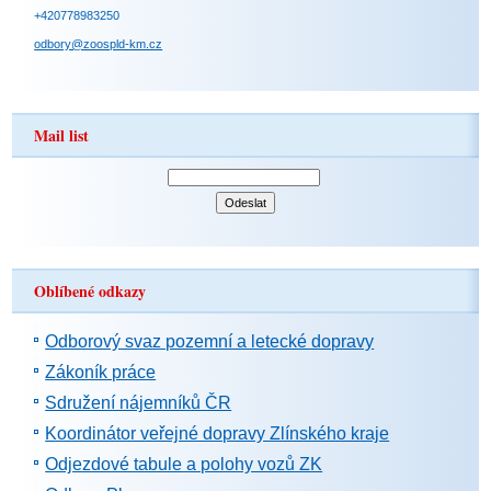
+420778983250
odbory@zoospld-km.cz
Mail list
Oblíbené odkazy
Odborový svaz pozemní a letecké dopravy
Zákoník práce
Sdružení nájemníků ČR
Koordinátor veřejné dopravy Zlínského kraje
Odjezdové tabule a polohy vozů ZK