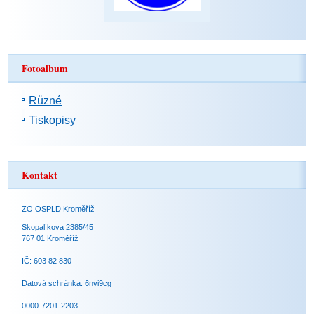
Fotoalbum
Různé
Tiskopisy
Kontakt
ZO OSPLD Kroměříž
Skopalíkova 2385/45
767 01 Kroměříž
IČ: 603 82 830
Datová schránka: 6nvi9cg
0000-7201-2203