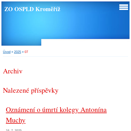
ZO OSPLD Kroměříž
Úvod
»
2025
»
07
Archiv
Nalezené příspěvky
Oznámení o úmrtí kolegy Antonína
Muchy
16. 7. 2025