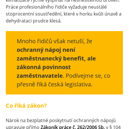
klimatizace rychle vyšplhat na nesnesitelnou úroveň.
Práce profesionálního řidiče vyžaduje neustálé
stoprocentní soustředění, které v horku kvůli únavě a
dehydrataci prudce klesá.
Mnoho řidičů však netuší, že
ochranný nápoj není
zaměstnanecký benefit, ale
zákonná povinnost
zaměstnavatele
. Podívejme se, co
přesně říká česká legislativa.
Co říká zákon?
Nárok na bezplatné poskytnutí ochranných nápojů
upravuje přímo
Zákoník práce č. 262/2006 Sb.
v § 104