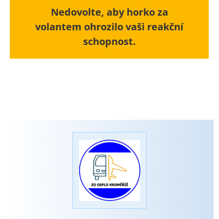
Nedovolte, aby horko za
volantem ohrozilo vaši reakční
schopnost.