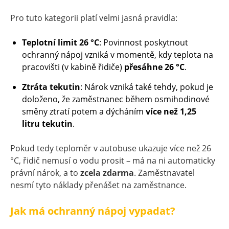
Pro tuto kategorii platí velmi jasná pravidla:
Teplotní limit 26 °C
: Povinnost poskytnout
ochranný nápoj vzniká v momentě, kdy teplota na
pracovišti (v kabině řidiče)
přesáhne 26 °C
.
Ztráta tekutin
: Nárok vzniká také tehdy, pokud je
doloženo, že zaměstnanec během osmihodinové
směny ztratí potem a dýcháním
více než 1,25
litru tekutin
.
Pokud tedy teploměr v autobuse ukazuje více než 26
°C, řidič nemusí o vodu prosit – má na ni automaticky
právní nárok, a to
zcela zdarma
. Zaměstnavatel
nesmí tyto náklady přenášet na zaměstnance.
Jak má ochranný nápoj vypadat?