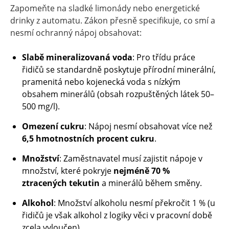
Zapomeňte na sladké limonády nebo energetické
drinky z automatu. Zákon přesně specifikuje, co smí a
nesmí ochranný nápoj obsahovat:
Slabě mineralizovaná voda
: Pro třídu práce
řidičů se standardně poskytuje přírodní minerální,
pramenitá nebo kojenecká voda s nízkým
obsahem minerálů (obsah rozpuštěných látek 50–
500 mg/l).
Omezení cukru
: Nápoj nesmí obsahovat více než
6,5 hmotnostních procent cukru
.
Množství
: Zaměstnavatel musí zajistit nápoje v
množství, které pokryje
nejméně 70 %
ztracených tekutin
a minerálů během směny.
Alkohol
: Množství alkoholu nesmí překročit 1 % (u
řidičů je však alkohol z logiky věci v pracovní době
zcela vyloučen).