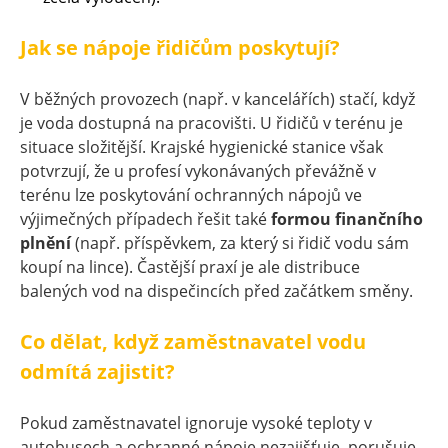
Jak se nápoje řidičům poskytují?
V běžných provozech (např. v kancelářích) stačí, když
je voda dostupná na pracovišti. U řidičů v terénu je
situace složitější. Krajské hygienické stanice však
potvrzují, že u profesí vykonávaných převážně v
terénu lze poskytování ochranných nápojů ve
výjimečných případech řešit také
formou finančního
plnění
(např. příspěvkem, za který si řidič vodu sám
koupí na lince). Častější praxí je ale distribuce
balených vod na dispečincích před začátkem směny.
Co dělat, když zaměstnavatel vodu
odmítá zajistit?
Pokud zaměstnavatel ignoruje vysoké teploty v
autobusech a ochranné nápoje nezajišťuje, porušuje