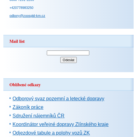
+420778983250
odbory@zoospld-km.cz
Mail list
Oblíbené odkazy
Odborový svaz pozemní a letecké dopravy
Zákoník práce
Sdružení nájemníků ČR
Koordinátor veřejné dopravy Zlínského kraje
Odjezdové tabule a polohy vozů ZK