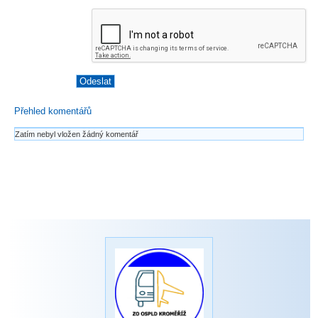
Přehled komentářů
Zatím nebyl vložen žádný komentář