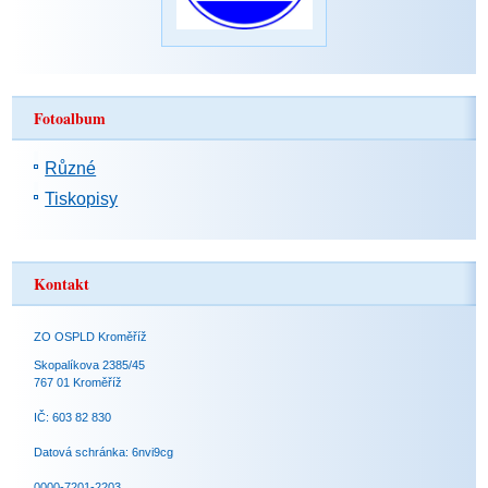
Fotoalbum
Různé
Tiskopisy
Kontakt
ZO OSPLD Kroměříž
Skopalíkova 2385/45
767 01 Kroměříž
IČ: 603 82 830
Datová schránka: 6nvi9cg
0000-7201-2203