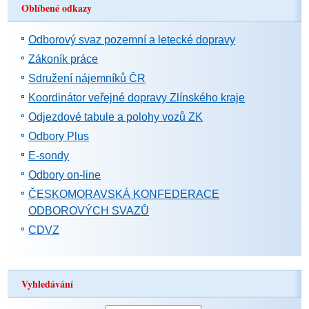
Oblíbené odkazy
Odborový svaz pozemní a letecké dopravy
Zákoník práce
Sdružení nájemníků ČR
Koordinátor veřejné dopravy Zlínského kraje
Odjezdové tabule a polohy vozů ZK
Odbory Plus
E-sondy
Odbory on-line
ČESKOMORAVSKÁ KONFEDERACE
ODBOROVÝCH SVAZŮ
CDVZ
Vyhledávání