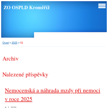
ZO OSPLD Kroměříž
Úvod
»
2025
»
01
Archiv
Nalezené příspěvky
Nemocenská a náhrada mzdy při nemoci
v roce 2025
4. 1. 2025