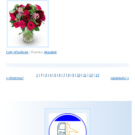
Celý příspěvek
|
Rubrika:
Aktuálně
1
|
2
|
3
|
4
|
5
|
6
|
7
|
8
|
9
|
10
|
11
|
12
|
13
« předchozí
následující »