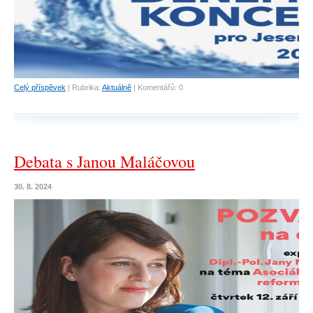
Celý příspěvek
|
Rubrika:
Aktuálně
|
Komentářů:
0
Debata s Janou Maláčovou
30. 8. 2024