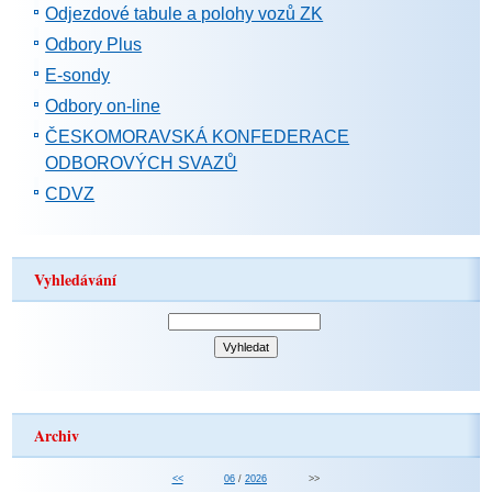
Odjezdové tabule a polohy vozů ZK
Odbory Plus
E-sondy
Odbory on-line
ČESKOMORAVSKÁ KONFEDERACE
ODBOROVÝCH SVAZŮ
CDVZ
Vyhledávání
Archiv
<<
06
/
2026
>>