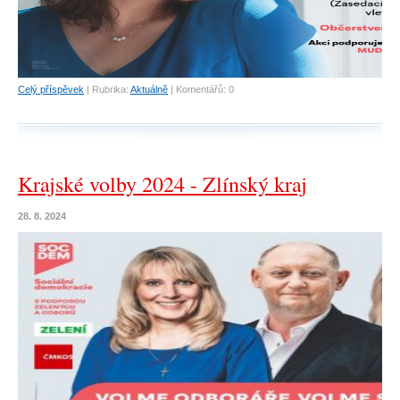
Celý příspěvek
|
Rubrika:
Aktuálně
|
Komentářů:
0
Krajské volby 2024 - Zlínský kraj
28. 8. 2024