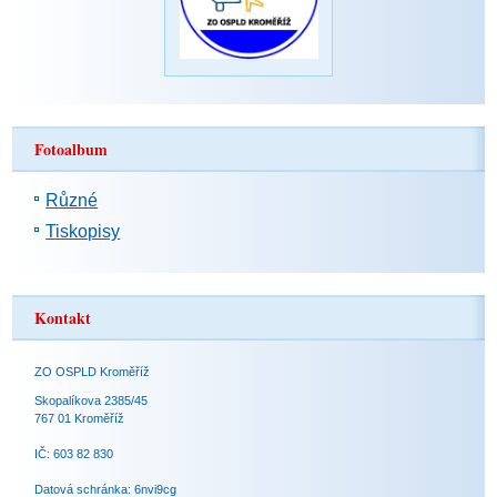
Fotoalbum
Různé
Tiskopisy
Kontakt
ZO OSPLD Kroměříž
Skopalíkova 2385/45
767 01 Kroměříž
IČ: 603 82 830
Datová schránka: 6nvi9cg