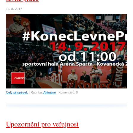
16. 8. 2017
Celý příspěvek
|
Rubrika:
Aktuálně
|
Komentářů:
0
Upozornění pro veřejnost