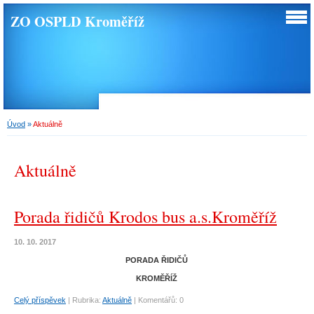
ZO OSPLD Kroměříž
Úvod
»
Aktuálně
Aktuálně
Porada řidičů Krodos bus a.s.Kroměříž
10. 10. 2017
​PORADA ŘIDIČŮ
KROMĚŘÍŽ
Celý příspěvek
|
Rubrika:
Aktuálně
|
Komentářů:
0