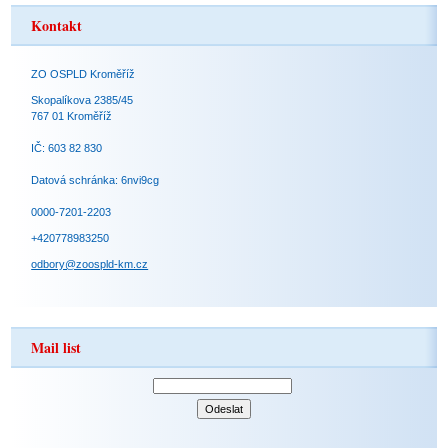
Kontakt
ZO OSPLD Kroměříž
Skopalíkova 2385/45
767 01 Kroměříž
IČ: 603 82 830
Datová schránka: 6nvi9cg
0000-7201-2203
+420778983250
odbory@zoospld-km.cz
Mail list