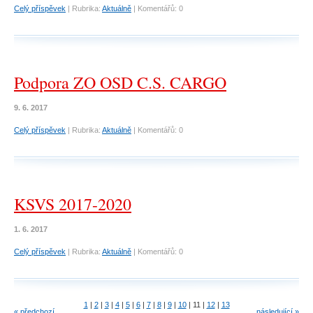
Celý příspěvek
|
Rubrika:
Aktuálně
|
Komentářů:
0
Podpora ZO OSD C.S. CARGO
9. 6. 2017
Celý příspěvek
|
Rubrika:
Aktuálně
|
Komentářů:
0
KSVS 2017-2020
1. 6. 2017
Celý příspěvek
|
Rubrika:
Aktuálně
|
Komentářů:
0
1
|
2
|
3
|
4
|
5
|
6
|
7
|
8
|
9
|
10
|
11
|
12
|
13
« předchozí
následující »