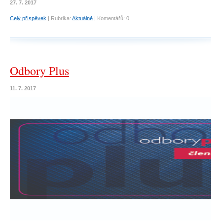
27. 7. 2017
Celý příspěvek
|
Rubrika:
Aktuálně
|
Komentářů:
0
Odbory Plus
11. 7. 2017