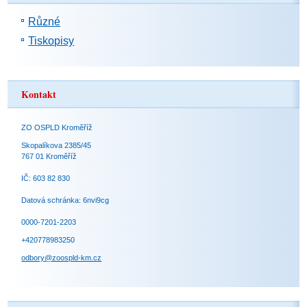
Různé
Tiskopisy
Kontakt
ZO OSPLD Kroměříž
Skopalíkova 2385/45
767 01 Kroměříž
IČ: 603 82 830
Datová schránka: 6nvi9cg
0000-7201-2203
+420778983250
odbory@zoospld-km.cz