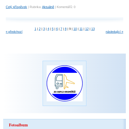
Celý příspěvek
|
Rubrika:
Aktuálně
|
Komentářů:
0
1
|
2
|
3
|
4
|
5
|
6
|
7
|
8
|
9
|
10
|
11
|
12
|
13
« předchozí
následující »
Fotoalbum