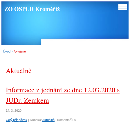
ZO OSPLD Kroměříž
Úvod
»
Aktuálně
Aktuálně
Informace z jednání ze dne 12.03.2020 s
JUDr. Zemkem
14. 3. 2020
Celý příspěvek
|
Rubrika:
Aktuálně
|
Komentářů:
0