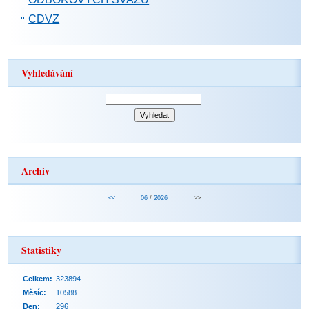
CDVZ
Vyhledávání
Archiv
<<
06
/
2026
>>
Statistiky
Celkem:
323894
Měsíc:
10588
Den:
296